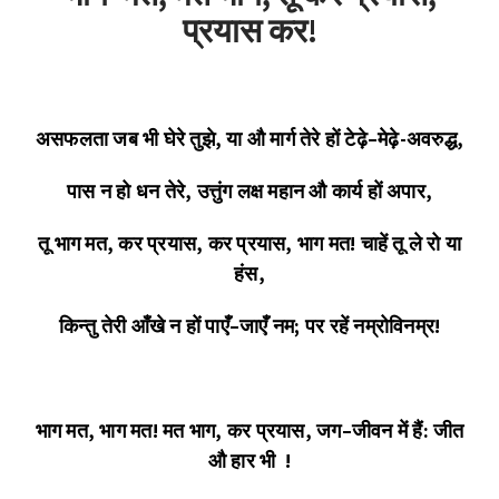
प्रयास
कर
!
असफलता
जब
भी
घेरे
तुझे
,
या
औ
मार्ग
तेरे हों
टेढ़े
–
मेढ़े-अवरुद्ध
,
पास
न
हो
धन
तेरे
,
उत्तुंग
लक्ष
महान
औ
कार्य
हों
अपार
,
तू
भाग
मत
,
कर
प्रयास
,
कर
प्रयास
,
भाग
मत
!
चाहें
तू
ले
रो
या
हंस
,
किन्तु
तेरी
आँखे
न
हों
पाएँ
–
जाएँ
नम
;
पर
रहें
नम्रोविनम्र
!
भाग
मत
,
भाग
मत
!
मत
भाग
,
कर
प्रयास
,
जग
–
जीवन
में
हैं
:
जीत
औ
हार
भी
!