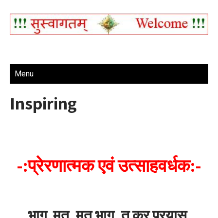
Menu
Inspiring
-:प्रेरणात्मक एवं उत्साहवर्धक:-
भाग
मत
,
मत
भाग
,
तू
कर
प्रयास,