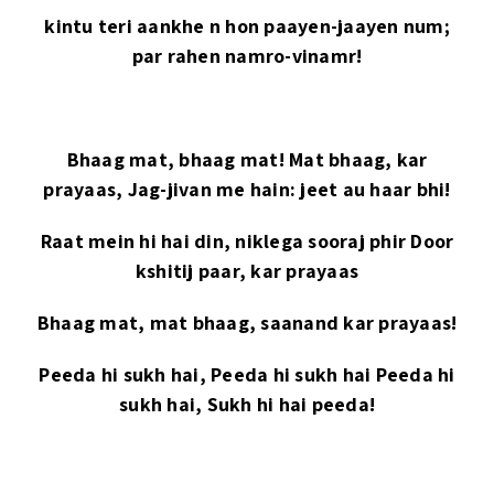
kintu teri aankhe n hon paayen-jaayen num;
par rahen namro-vinamr!
Bhaag mat, bhaag mat! Mat bhaag, kar
prayaas, Jag-jivan me hain: jeet au haar bhi!
Raat mein hi hai din, niklega sooraj phir Door
kshitij paar, kar prayaas
Bhaag mat, mat bhaag, saanand kar prayaas!
Peeda hi sukh hai, Peeda hi sukh hai Peeda hi
sukh hai, Sukh hi hai peeda!