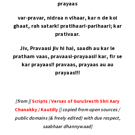
prayaas
var-pravar, nidraa n vihaar, kar n de koi
ghaat, rah satark! pratihaari-parihaari; kar
prativaar.
Jiv, Pravaasi jiv hi hai, saadh au kar le
pratham vaas, pravaasi-prayaasi! kar, fir se
kar prayaas!! pravaas, prayaas au au
prayaas!!!
[from ||
Scripts / Verses of GuruSresth Shri Aary
Chanakky / Kautilly
|| copied from open sources /
public domains (& freely edited) with due respect,
saabhaar dhannywaad]