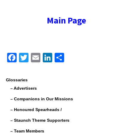
Main Page
F
T
E
Li
S
a
wi
m
n
h
c
tt
ail
k
ar
Glossaries
e
er
e
e
– Advertisers
b
dI
– Companions in Our Missions
o
n
– Honoured Spearheads /
o
– Staunch Theme Supporters
k
– Team Members