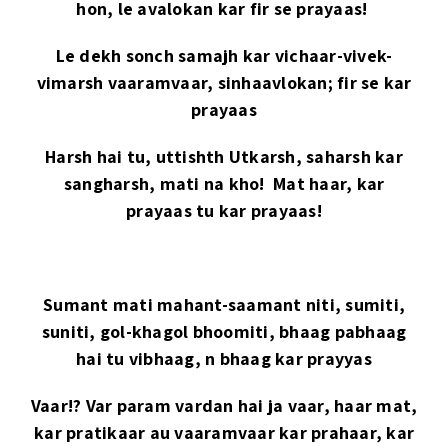
hon, le avalokan kar fir se prayaas!
Le dekh sonch samajh kar vichaar-vivek-
vimarsh vaaramvaar, sinhaavlokan; fir se kar
prayaas
Harsh hai tu, uttishth Utkarsh, saharsh kar
sangharsh, mati na kho! Mat haar, kar
prayaas tu kar prayaas!
Sumant mati mahant-saamant niti, sumiti,
suniti, gol-khagol bhoomiti, bhaag pabhaag
hai tu vibhaag, n bhaag kar prayyas
Vaar!? Var param vardan hai ja vaar, haar mat,
kar pratikaar au vaaramvaar kar prahaar, kar